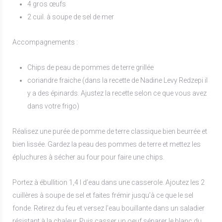
4 gros œufs
2 cuil. à soupe de sel de mer
Accompagnements :
Chips de peau de pommes de terre grillée
coriandre fraiche (dans la recette de Nadine Levy Redzepi il
y a des épinards. Ajustez la recette selon ce que vous avez
dans votre frigo)
Réalisez une purée de pomme de terre classique bien beurrée et
bien lissée. Gardez la peau des pommes de terre et mettez les
épluchures à sécher au four pour faire une chips.
Portez à ébullition 1,4 l d’eau dans une casserole. Ajoutez les 2
cuillères à soupe de sel et faites frémir jusqu’à ce que le sel
fonde. Retirez du feu et versez l’eau bouillante dans un saladier
résistant à la chaleur. Puis casser un oeuf séparer le blanc du