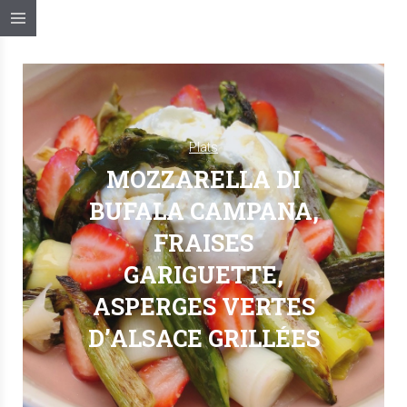
Plats
MOZZARELLA DI
BUFALA CAMPANA,
FRAISES
GARIGUETTE,
ASPERGES VERTES
D’ALSACE GRILLÉES