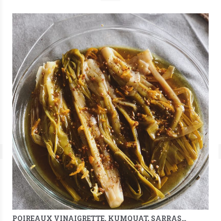
POIREAUX VINAIGRETTE, KUMQUAT, SARRASIN & MÉLILOT