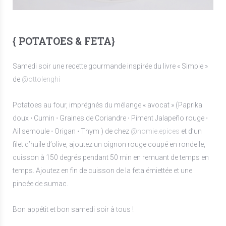
{ POTATOES & FETA}
Samedi soir une recette gourmande inspirée du livre « Simple »
de
@ottolenghi
Potatoes au four, imprégnés du mélange « avocat » (Paprika
doux ⋅ Cumin ⋅ Graines de Coriandre ⋅ Piment Jalapeño rouge ⋅
Ail semoule ⋅ Origan ⋅ Thym ) de chez
@nomie.epices
et d’un
filet d’huile d’olive, ajoutez un oignon rouge coupé en rondelle,
cuisson à 150 degrés pendant 50 min en remuant de temps en
temps. Ajoutez en fin de cuisson de la feta émiettée et une
pincée de sumac.
Bon appétit et bon samedi soir à tous !