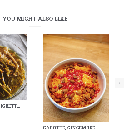
YOU MIGHT ALSO LIKE
POIREAUX VINAIGRETTE, KUMQUAT, SARRASIN & MÉLILOT
CAROTTE, GINGEMBRE & GRENADE
« P