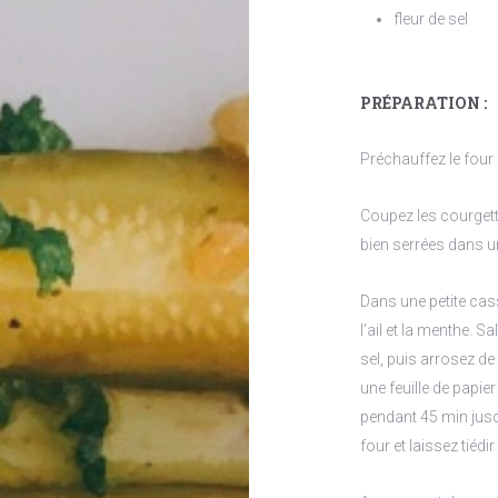
fleur de sel
PRÉPARATION :
Préchauffez le four 
Coupez les courgett
bien serrées dans un
Dans une petite cass
l’ail et la menthe. S
sel, puis arrosez de
une feuille de papi
pendant 45 min jusq
four et laissez tiéd