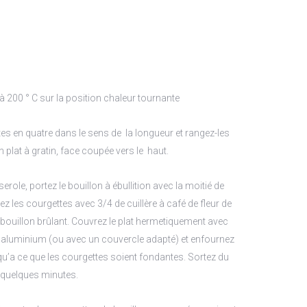
à 200 ° C sur la position chaleur tournante
es en quatre dans le sens de la longueur et rangez-les
 plat à gratin, face coupée vers le haut.
erole, portez le bouillon à ébullition avec la moitié de
alez les courgettes avec 3/4 de cuillère à café de fleur de
 bouillon brûlant. Couvrez le plat hermetiquement avec
er aluminium (ou avec un couvercle adapté) et enfournez
u’a ce que les courgettes soient fondantes. Sortez du
ir quelques minutes.