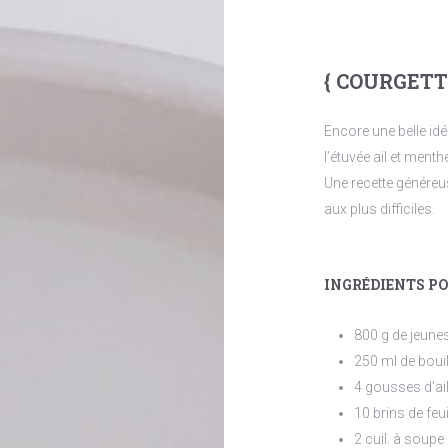
{ COURGETT
Encore une belle idée
l’étuvée ail et ment
Une recette généreu
aux plus difficiles.
INGRÉDIENTS PO
800 g de jeune
250 ml de boui
4 gousses d’ail
10 brins de feu
2 cuil. à soupe 