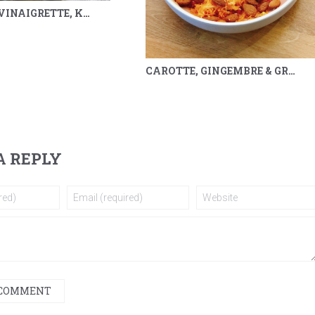
POIREAUX VINAIGRETTE, KUMQUAT, SARRASIN & MÉLILOT
CAROTTE, GINGEMBRE & GRENADE
A REPLY
 COMMENT