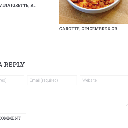
POIREAUX VINAIGRETTE, KUMQUAT, SARRASIN & MÉLILOT
CAROTTE, GINGEMBRE & GRENADE
A REPLY
 COMMENT