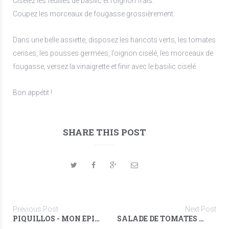
Ciselez les feuilles de basilic et l’oignon frais.
Coupez les morceaux de fougasse grossièrement.
Dans une belle assiette, disposez les haricots verts, les tomates
cerises, les pousses germées, l’oignon ciselé, les morceaux de
fougasse, versez la vinaigrette et finir avec le basilic ciselé.
Bon appétit !
SHARE THIS POST
Previous Post
Next Post
PIQUILLOS - MON ÉPICIER BASQUE
SALADE DE TOMATES & ANCHOIS