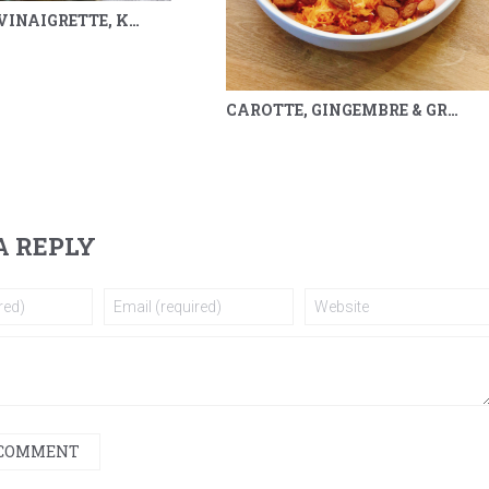
POIREAUX VINAIGRETTE, KUMQUAT, SARRASIN & MÉLILOT
CAROTTE, GINGEMBRE & GRENADE
A REPLY
 COMMENT