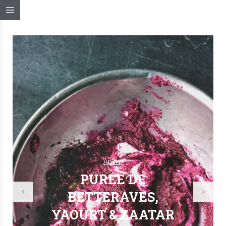
Apéro
PURÉE DE
BETTERAVES,
YAOURT & ZAATAR