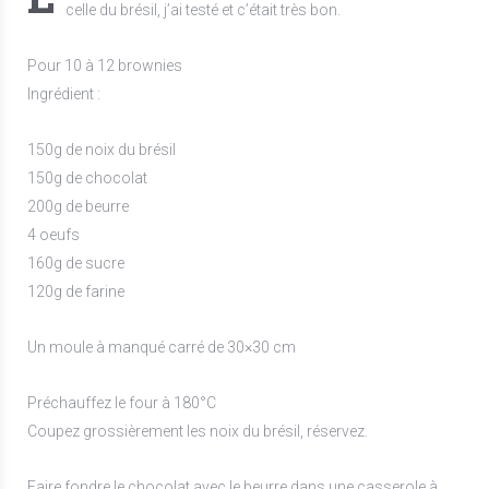
celle du brésil, j’ai testé et c’était très bon.
Pour 10 à 12 brownies
Ingrédient :
150g de noix du brésil
150g de chocolat
200g de beurre
4 oeufs
160g de sucre
120g de farine
Un moule à manqué carré de 30×30 cm
Préchauffez le four à 180°C
Coupez grossièrement les noix du brésil, réservez.
Faire fondre le chocolat avec le beurre dans une casserole à