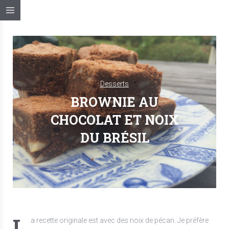
Desserts
BROWNIE AU
CHOCOLAT ET NOIX
DU BRÉSIL
L
a recette originale est avec des noix de pécan. Je préfère