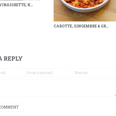
POIREAUX VINAIGRETTE, KUMQUAT, SARRASIN & MÉLILOT
CAROTTE, GINGEMBRE & GRENADE
A REPLY
 COMMENT