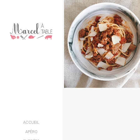
09 / AVR / 2020
SPAGHETTI À LA
BOLOGNAISE
VOIR PLUS
PLATS
/
VIAN
ACCUEIL
APÉRO